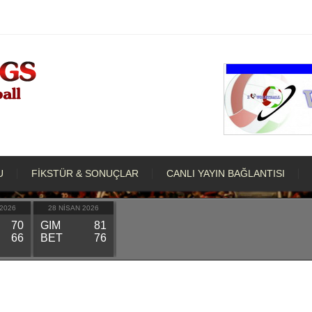
U
FİKSTÜR & SONUÇLAR
CANLI YAYIN BAĞLANTISI
 2026
28 NISAN 2026
31 ARALIK 2026
21 NISAN 2026
21 
70
GIM
81
HOO
KIN
BET
60
GIM
VS
66
BET
76
SUN
42
AYB