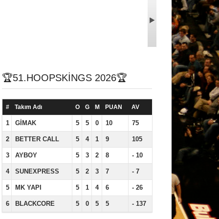
🏆51.HOOPSKİNGS 2026🏆
#
Takım Adı
O
G
M
PUAN
AV
1
GİMAK
5
5
0
10
75
2
BETTER CALL
5
4
1
9
105
3
AYBOY
5
3
2
8
- 10
4
SUNEXPRESS
5
2
3
7
- 7
5
MK YAPI
5
1
4
6
- 26
6
BLACKCORE
5
0
5
5
- 137