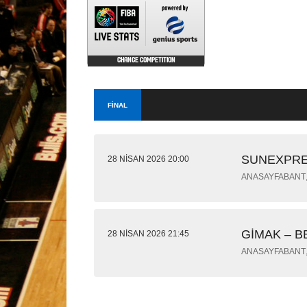
FINAL
SUNEXPRE
28 NISAN 2026 20:00
ANASAYFABANT
GİMAK – 
28 NISAN 2026 21:45
ANASAYFABANT