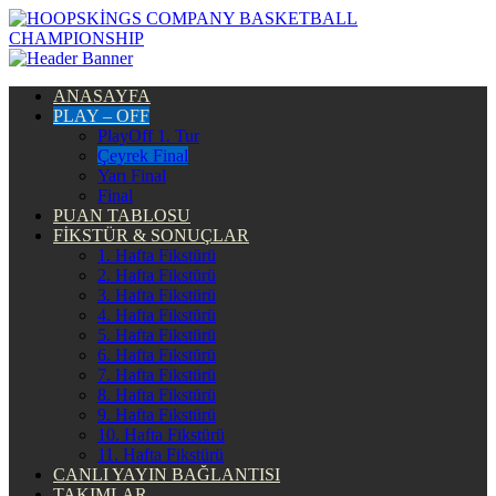
ANASAYFA
PLAY – OFF
PlayOff 1. Tur
Çeyrek Final
Yarı Final
Final
PUAN TABLOSU
FİKSTÜR & SONUÇLAR
1. Hafta Fikstürü
2. Hafta Fikstürü
3. Hafta Fikstürü
4. Hafta Fikstürü
5. Hafta Fikstürü
6. Hafta Fikstürü
7. Hafta Fikstürü
8. Hafta Fikstürü
9. Hafta Fikstürü
10. Hafta Fikstürü
11. Hafta Fikstürü
CANLI YAYIN BAĞLANTISI
TAKIMLAR