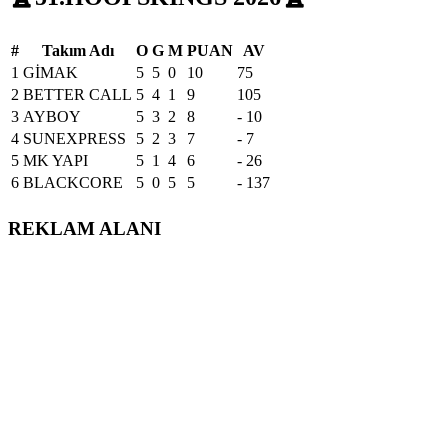
#
Takım Adı
O
G
M
PUAN
AV
1
GİMAK
5
5
0
10
75
2
BETTER CALL
5
4
1
9
105
3
AYBOY
5
3
2
8
- 10
4
SUNEXPRESS
5
2
3
7
- 7
5
MK YAPI
5
1
4
6
- 26
6
BLACKCORE
5
0
5
5
- 137
REKLAM ALANI
iLETiSiM BiLGiLERi