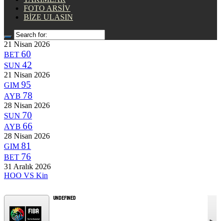
FOTO ARSİV
BİZE ULASIN
21 Nisan 2026
60
BET
42
SUN
21 Nisan 2026
95
GIM
78
AYB
28 Nisan 2026
70
SUN
66
AYB
28 Nisan 2026
81
GIM
76
BET
31 Aralık 2026
HOO
VS
Kin