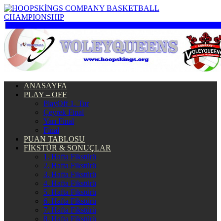
ANASAYFA
PLAY – OFF
PlayOff 1. Tur
Çeyrek Final
Yarı Final
Final
PUAN TABLOSU
FİKSTÜR & SONUÇLAR
1. Hafta Fikstürü
2. Hafta Fikstürü
3. Hafta Fikstürü
4. Hafta Fikstürü
5. Hafta Fikstürü
6. Hafta Fikstürü
7. Hafta Fikstürü
8. Hafta Fikstürü