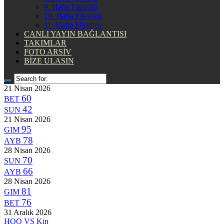
9. Hafta Fikstürü
10. Hafta Fikstürü
11. Hafta Fikstürü
CANLI YAYIN BAĞLANTISI
TAKIMLAR
FOTO ARSİV
BİZE ULASIN
21 Nisan 2026
60
BET
42
SUN
21 Nisan 2026
95
GIM
78
AYB
28 Nisan 2026
70
SUN
66
AYB
28 Nisan 2026
81
GIM
76
BET
31 Aralık 2026
HOO
VS
Kin