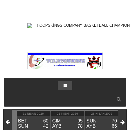
IK 2026
21 NISAN 2026
21 NISAN 2026
28 NISAN 2026
28
KIN
BET
60
GIM
95
SUN
70
GIM
VS
SUN
42
AYB
78
AYB
66
BE