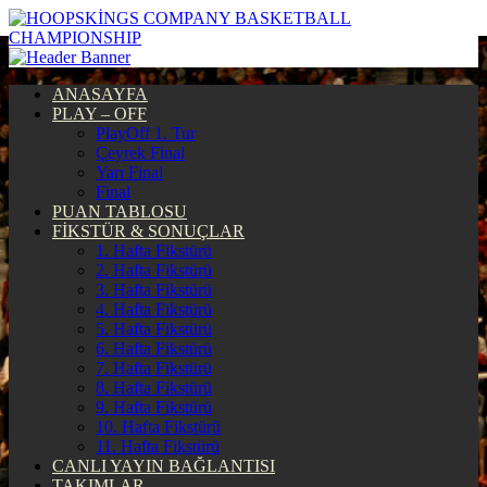
ANASAYFA
PLAY – OFF
PlayOff 1. Tur
Çeyrek Final
Yarı Final
Final
PUAN TABLOSU
FİKSTÜR & SONUÇLAR
1. Hafta Fikstürü
2. Hafta Fikstürü
3. Hafta Fikstürü
4. Hafta Fikstürü
5. Hafta Fikstürü
6. Hafta Fikstürü
7. Hafta Fikstürü
8. Hafta Fikstürü
9. Hafta Fikstürü
10. Hafta Fikstürü
11. Hafta Fikstürü
CANLI YAYIN BAĞLANTISI
TAKIMLAR