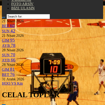
FOTO ARSİV
BİZE ULASIN
21 Nisan 2026
60
BET
42
SUN
21 Nisan 2026
95
GIM
78
AYB
28 Nisan 2026
70
SUN
66
AYB
28 Nisan 2026
81
GIM
76
BET
31 Aralık 2026
HOO
VS
Kin
CELAL TOPLAR