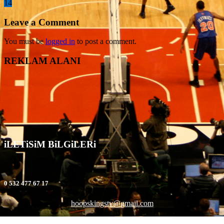
14
Leave a Comment
You must be
logged in
to post a comment.
REKLAM ALANI
iLETiSiM BiLGiLERi
0 532 477 67 17
hoopskingstv@gmail.com
©2005 Hoopsking Company Basketball Championship