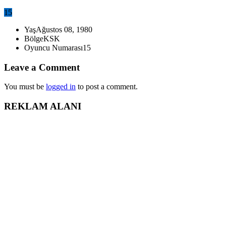
15
Yaş
Ağustos 08, 1980
Bölge
KSK
Oyuncu Numarası
15
Leave a Comment
You must be
logged in
to post a comment.
REKLAM ALANI
iLETiSiM BiLGiLERi
0 532 477 67 17
hoopskingstv@gmail.com
©2005 Hoopsking Company Basketball Championship