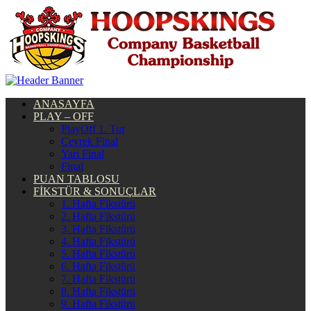
ANASAYFA
PLAY – OFF
PlayOff 1. Tur
Çeyrek Final
Yarı Final
Final
PUAN TABLOSU
FİKSTÜR & SONUÇLAR
1. Hafta Fikstürü
2. Hafta Fikstürü
3. Hafta Fikstürü
4. Hafta Fikstürü
5. Hafta Fikstürü
6. Hafta Fikstürü
7. Hafta Fikstürü
8. Hafta Fikstürü
9. Hafta Fikstürü