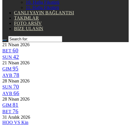
10. Hafta Fikstürü
11. Hafta Fikstürü
CANLI YAYIN BAĞLANTISI
TAKIMLAR
FOTO ARSİV
BİZE ULASIN
21 Nisan 2026
60
BET
42
SUN
21 Nisan 2026
95
GIM
78
AYB
28 Nisan 2026
70
SUN
66
AYB
28 Nisan 2026
81
GIM
76
BET
31 Aralık 2026
HOO
VS
Kin