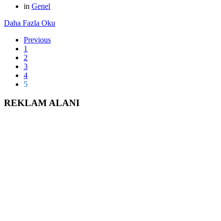
in
Genel
Daha Fazla Oku
Previous
1
2
3
4
5
REKLAM ALANI
iLETiSiM BiLGiLERi