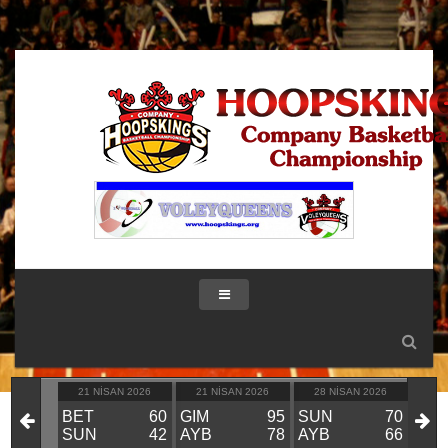
IK 2026
21 NISAN 2026
21 NISAN 2026
28 NISAN 2026
28
KIN
BET
60
GIM
95
SUN
70
GIM
VS
SUN
42
AYB
78
AYB
66
BE