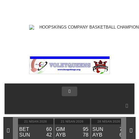
21 NISAN 2026
21 NISAN 2026
28 NISAN 2026
28
BET
60
GIM
95
SUN
70
GIM
SUN
42
AYB
78
AYB
66
BE