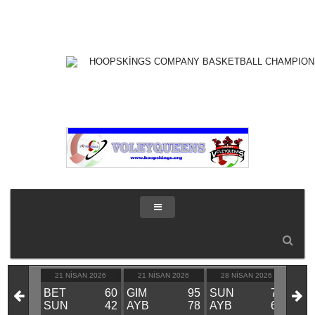
21 NISAN 2026
21 NISAN 2026
28 NISAN 2026
28
BET
60
GIM
95
SUN
70
GIM
SUN
42
AYB
78
AYB
66
BE