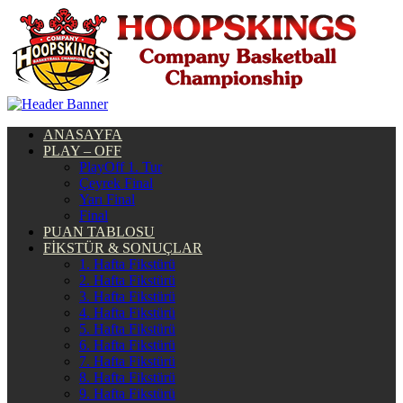
ANASAYFA
PLAY – OFF
PlayOff 1. Tur
Çeyrek Final
Yarı Final
Final
PUAN TABLOSU
FİKSTÜR & SONUÇLAR
1. Hafta Fikstürü
2. Hafta Fikstürü
3. Hafta Fikstürü
4. Hafta Fikstürü
5. Hafta Fikstürü
6. Hafta Fikstürü
7. Hafta Fikstürü
8. Hafta Fikstürü
9. Hafta Fikstürü