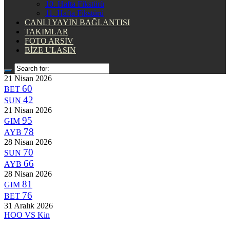
10. Hafta Fikstürü
11. Hafta Fikstürü
CANLI YAYIN BAĞLANTISI
TAKIMLAR
FOTO ARSİV
BİZE ULASIN
21 Nisan 2026
60
BET
42
SUN
21 Nisan 2026
95
GIM
78
AYB
28 Nisan 2026
70
SUN
66
AYB
28 Nisan 2026
81
GIM
76
BET
31 Aralık 2026
HOO
VS
Kin