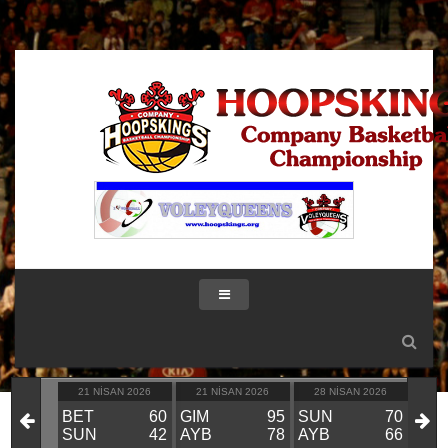
IK 2026
21 NISAN 2026
21 NISAN 2026
28 NISAN 2026
28
KIN
BET
60
GIM
95
SUN
70
GIM
VS
SUN
42
AYB
78
AYB
66
BE