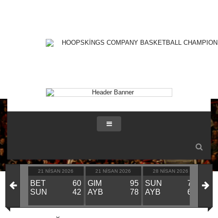
21 NISAN 2026
21 NISAN 2026
28 NISAN 2026
28
BET
60
GIM
95
SUN
70
GIM
SUN
42
AYB
78
AYB
66
BE