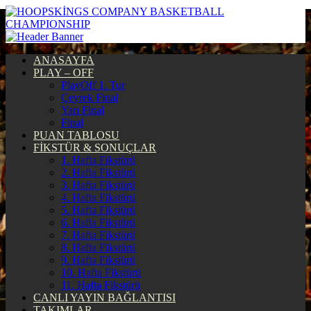
ANASAYFA
PLAY – OFF
PlayOff 1. Tur
Çeyrek Final
Yarı Final
Final
PUAN TABLOSU
FİKSTÜR & SONUÇLAR
1. Hafta Fikstürü
2. Hafta Fikstürü
3. Hafta Fikstürü
4. Hafta Fikstürü
5. Hafta Fikstürü
6. Hafta Fikstürü
7. Hafta Fikstürü
8. Hafta Fikstürü
9. Hafta Fikstürü
10. Hafta Fikstürü
11. Hafta Fikstürü
CANLI YAYIN BAĞLANTISI
TAKIMLAR