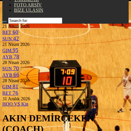
FOTO ARSİV
BİZE ULASIN
21 Nisan 2026
60
BET
42
SUN
21 Nisan 2026
95
GIM
78
AYB
28 Nisan 2026
70
SUN
66
AYB
28 Nisan 2026
81
GIM
76
BET
31 Aralık 2026
HOO
VS
Kin
AKIN DEMİRÇEKEN
(COACH)