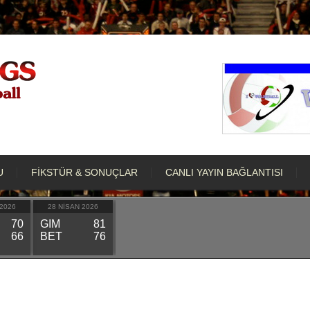
U
FİKSTÜR & SONUÇLAR
CANLI YAYIN BAĞLANTISI
 2026
28 NISAN 2026
31 ARALIK 2026
21 NISAN 2026
21 
70
GIM
81
HOO
KIN
BET
60
GIM
VS
66
BET
76
SUN
42
AYB