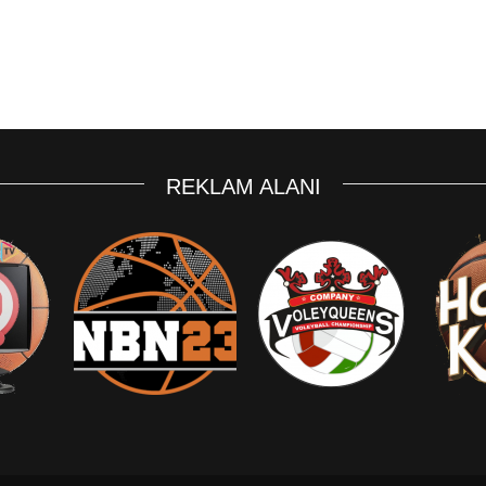
REKLAM ALANI