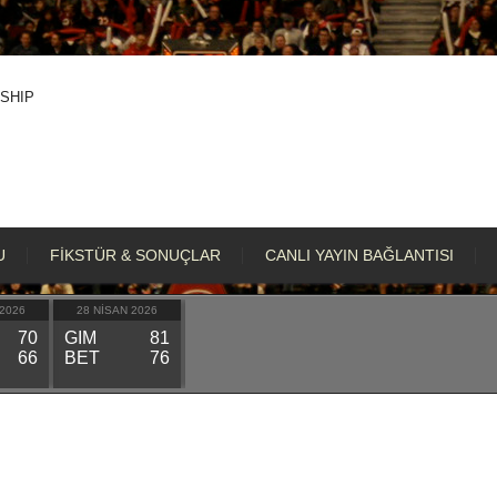
U
FİKSTÜR & SONUÇLAR
CANLI YAYIN BAĞLANTISI
 2026
28 NISAN 2026
31 ARALIK 2026
21 NISAN 2026
21 
70
GIM
81
HOO
KIN
BET
60
GIM
VS
66
BET
76
SUN
42
AYB