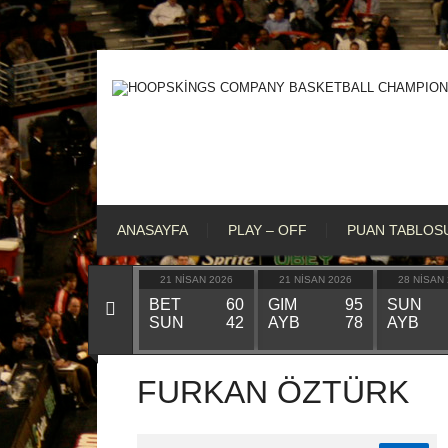
ANASAYFA
PLAY – OFF
PUAN TABLOS
31 ARALIK 2026
21 NISAN 2026
21 NISAN 2026
28 NISAN
1
HOO
KIN
BET
60
GIM
95
SUN
VS
6
SUN
42
AYB
78
AYB
FURKAN ÖZTÜRK