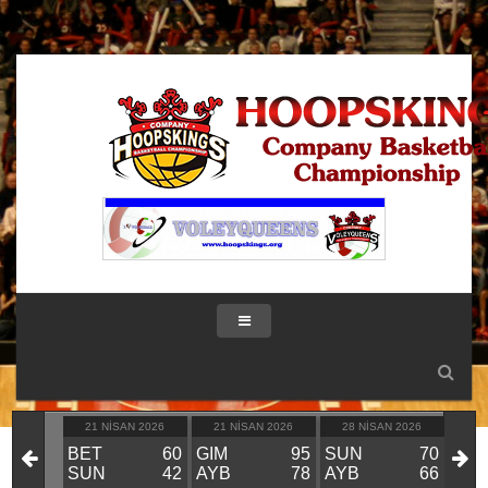
IK 2026
21 NISAN 2026
21 NISAN 2026
28 NISAN 2026
28
KIN
BET
60
GIM
95
SUN
70
GIM
VS
SUN
42
AYB
78
AYB
66
BE