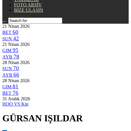
FOTO ARSİV
BİZE ULASIN
21 Nisan 2026
60
BET
42
SUN
21 Nisan 2026
95
GIM
78
AYB
28 Nisan 2026
70
SUN
66
AYB
28 Nisan 2026
81
GIM
76
BET
31 Aralık 2026
HOO
VS
Kin
GÜRSAN IŞILDAR