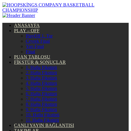
ANASAYFA
PLAY – OFF
PlayOff 1. Tur
Çeyrek Final
Yarı Final
Final
PUAN TABLOSU
FİKSTÜR & SONUÇLAR
1. Hafta Fikstürü
2. Hafta Fikstürü
3. Hafta Fikstürü
4. Hafta Fikstürü
5. Hafta Fikstürü
6. Hafta Fikstürü
7. Hafta Fikstürü
8. Hafta Fikstürü
9. Hafta Fikstürü
10. Hafta Fikstürü
11. Hafta Fikstürü
CANLI YAYIN BAĞLANTISI
TAKIMLAR