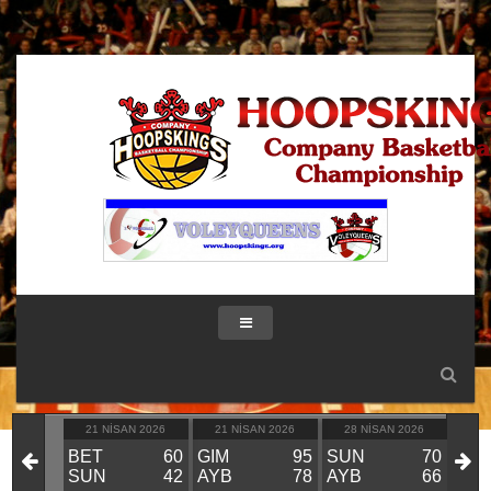
IK 2026
21 NISAN 2026
21 NISAN 2026
28 NISAN 2026
28
KIN
BET
60
GIM
95
SUN
70
GIM
VS
SUN
42
AYB
78
AYB
66
BE