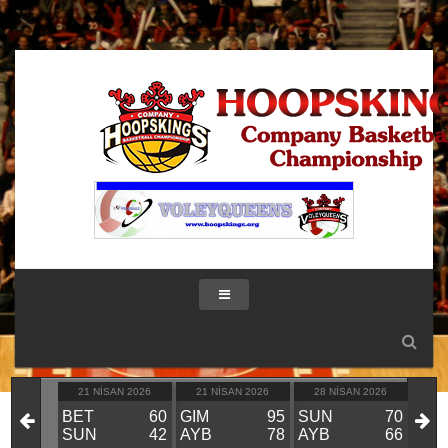
IK 2026
21 NISAN 2026
21 NISAN 2026
28 NISAN 2026
28
KIN
BET
60
GIM
95
SUN
70
GIM
VS
SUN
42
AYB
78
AYB
66
BE