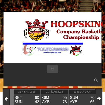
IK 2026
21 NISAN 2026
21 NISAN 2026
28 NISAN 2026
28
KIN
BET
60
GIM
95
SUN
70
GIM
VS
SUN
42
AYB
78
AYB
66
BE